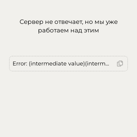
Сервер не отвечает, но мы уже
работаем над этим
Error: (intermediate value)(intermediate value)(intermediate value).replaceAll is not a function