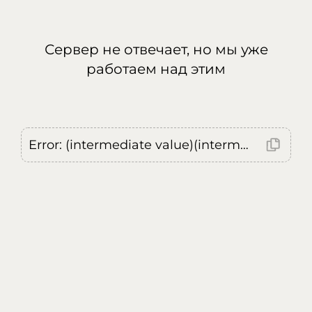
Сервер не отвечает, но мы уже
работаем над этим
Error: (intermediate value)(intermediate value)(intermediate value).replaceAll is not a function