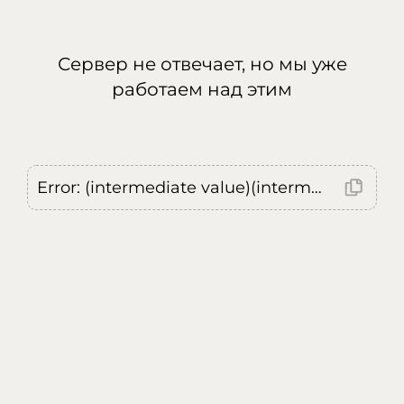
Сервер не отвечает, но мы уже
работаем над этим
Error: (intermediate value)(intermediate value)(intermediate value).replaceAll is not a function